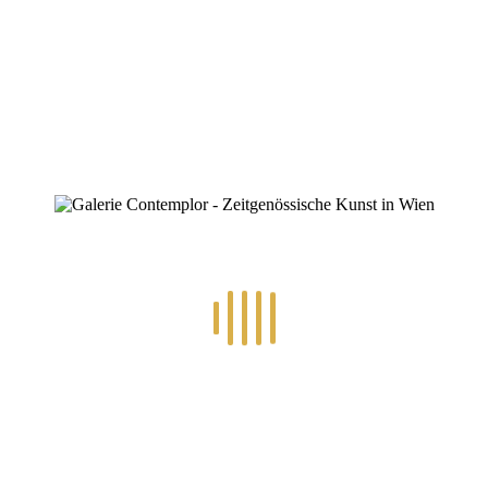
ZINOFO
Ausstellung-Header-El-Kordy
Home
»
22.-24.02.2017: Ausstellung „Auftakt“ – Künstlergruppe El-
Kordy
»
Ausstellung-Header-El-Kordy
Ausstellung-Header-El-Kordy