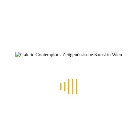
ZINOFO
auer
Home
»
29.11 – 05.12: Ausstellung „VIELFALT“
»
auer
auer
By
hlinsbauer