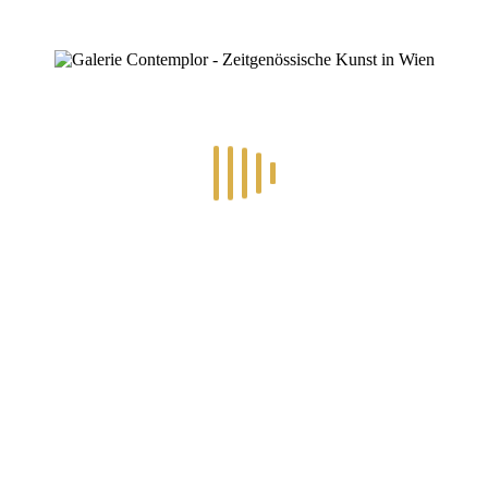
RECENT POSTS
.2026 – ART IN RE-/UPCYCLING
8.-19.6.2026 – TRAUMW
Folgen Sie uns auf