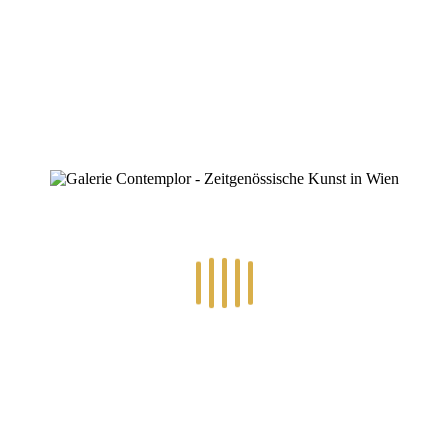
ZINOFO
far away
Home
»
Gruppenausstellung „Grenzenlos“
»
far away
far away
By
hlinsbauer