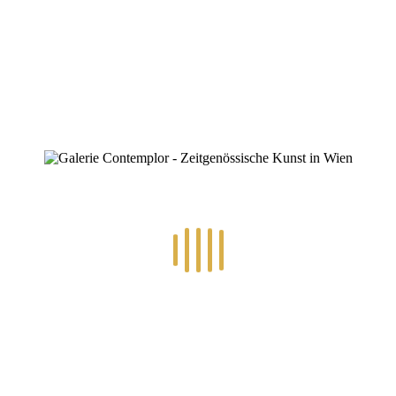
ZINOFO
IMG_0354 (1024×1022)
Home
»
Gruppenausstellung „Grenzenlos“
»
IMG_0354 (1024×1022)
IMG_0354 (1024×1022)
By
hlinsbauer