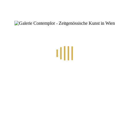
e im Dezember weitere Künstler zu einer Auseinandersetzung mit dem Th
tellung teil:
htigen.
hr
statt.