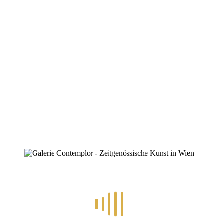
Posted
28. März 2026
8.-19.6.2026 – Traumwelten
Traumwelten Ausstellung – Fantasielandschaften, Wesen, fremde
Dimensionen Vernissage: 8. 6. 26, 19.00 Uhr Finissage:
19. 6. 26, 19.00 Uhr
READ MORE
1
By
Konstantin Chatziathanassiou
In
Aktuelles
,
Allgemein
,
Veranstaltungen
Posted
28. März 2026
5.6.2026 – Route (19)66
Das Ensemble „ DreamTeaM BEE JAEzz “ präsentiert: „Route (19)66
…eine Zeitreise …die Kunst-Performance im JETZT & HIER“ am
Freitag, den 5.6.2026 ab 19-22:00 Uhr zum [...]
READ MORE
2
By
Konstantin Chatziathanassiou