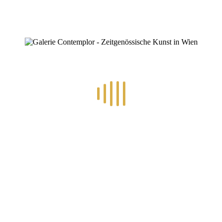
❤
Spendenkompass *:
Sozial: € 15,-
Normal: € 18,-
Ideal: € 24,-
Inkl. *Catering
& für ein gemütliches Beisammen-SEIN
Musikalische Kostprobe:
https://eloasminbarden.de/
Infos:
0699 19249595
Anmeldung:
bis 1.April (kein Scherz)
office@alvital-allesleben.at