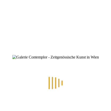
ZINOFO
13.-26.10.2025 – Sonderausstellung
„Strarivari – 200 Jahre Johann
Strauss“
Home
»
13.-26.10.2025 – Sonderausstellung „Strarivari – 200 Jahre
Johann Strauss“