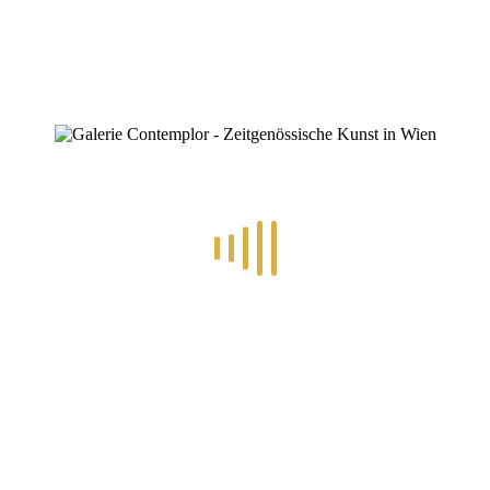
In den nächsten 1-3 Jahren kommen Herausforderungen auf
uns zu und es wird
der Anstrengungen bedürfen, diese auch zu bewältigen!
Weitere Infos: 0699 19249595
Anmeldung: office@alvital-allesleben.at
Freiwilliger Anerkennungsbeitrag
Datum: 20.06.2023
Einlass ab 16.00 Uhr
Beginn um 17.30 Uhr
Ende gegen 21.00 Uhr
Contemplor Galerie Wien, Kalvarienberggasse 46, 1170
Wien