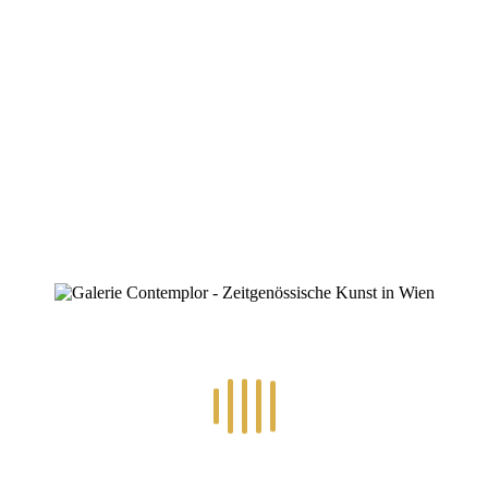
By
Konstantin Chatziathanassiou
Posted
16. Juni 2025
In
Allgemein
,
Ausstellungen
0
Kunst erleben im Fokus
Ausstellung der St. Lukas-Gilde Wien
Vernissage: Montag, 23. Juni 2025, 19 Uhr
Dauer der Ausstellung bis Sonntag, 6. Juli 2025
www.galerie-lukasgilde.at
RECENT POSTS
14.-24.7.2026 – GÖTTER, HELDEN, SCHATTENWELTEN L