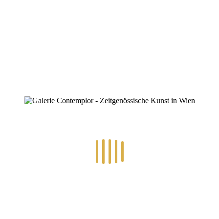
der Prävention“
By
Konstantin Chatziathanassiou
Posted
23. August 2023
In
Veranstaltungen
0
DIE 8-SCHRITTE-FORMEL DER
„
PRÄVENTION“
mit Hans THENMAIER (Urnatürlich-
AKADEMIE)
Die derzeitige und noch zu erwartende medizinische
Versorgungssituation machen eigenes Gesundheits-Wissen
lebensnotwendig:
Hans THENMAIER hat alte, bewährte Methoden der
Organreinigung noch optimiert und ein
perfektesMaßnahmenprotokoll zur Aktivierung aller Organe
zusammengestellt.
Diese natürlichen Körperreinigungen sind nachhaltige