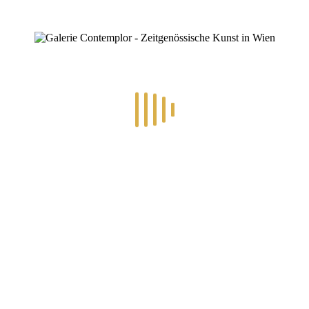
RECENT POSTS
.2026 – ART IN RE-/UPCYCLING
8.-19.6.2026 – TRAUMW
Folgen Sie uns auf