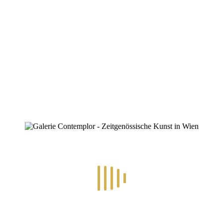
ZINOFO
30.-10.10.2025 – Animalisch bis
Abstrakt
Home
»
30.-10.10.2025 – Animalisch bis Abstrakt
30.-10.10.2025 – Animalisch bis Abstrakt