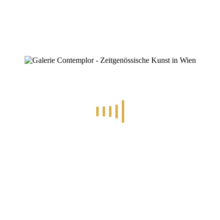
Was gibt´s zu sehen?
Werke von Ingrid Maria Wagner, Patricia Jaqueline, Ana
Bulajic, Bert Schifferdecker, Ingo Corado Wessely, Madlen
Engelke, Dagmar Kleinowitz, Georgia Schicho, Elisabeth
Gamlich, Andreas Elgert, Barbara Schwehn, Wilson
Guevara u.a.
Es erwartet Sie Live-Musik, Punsch und alles was zu einer
Adventveranstaltung dazu gehört.
Wir freuen uns auf Ihr Kommen!
Die Ausstellung ist von 07.12. bis zum 13.12.2023 zu
besichtigen.
Die Vernissage findet am 07.12.2023 um 19.00 Uhr statt.
Täglich 14-19 Uhr