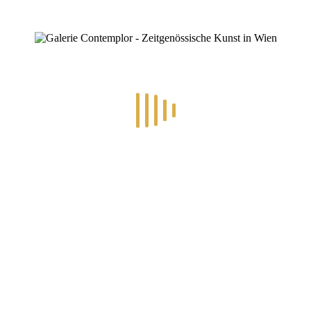
RECENT POSTS
.2026 – ART IN RE-/UPCYCLING
8.-19.6.2026 – TRAUMW
Folgen Sie uns auf