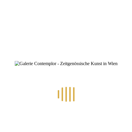
ZINOFO
Berlin-iStillHaveaBearInBerlin-
mbv03637-3-2
Home
»
Michael Bork
»
Berlin-iStillHaveaBearInBerlin-mbv03637-3-
2