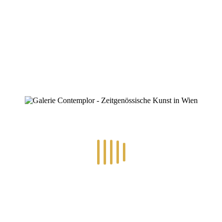
ische Ausdrucksweisen umgesetzt. Der Workshop ist für alle geeignet, d
ie Teilnahme eignet sich zum Eintauchen in die Materie, zur Übung am
fältigen Ausdrucksmöglichkeiten zeichnerischer Methoden.
0 Wien
esen
Kontaktmöglichkeiten
er Folge nach Einlangen des Kursbeitrages, auf das im Antwortmail gen