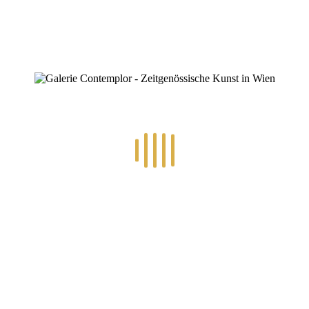
ZINOFO
Archiv
Home
»
Archiv für August 2016
0
By
Konstantin Chatziathanassiou
In
Ausstellungen