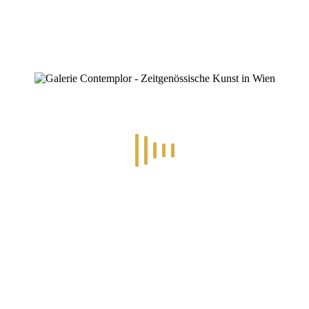
ZINOFO
Archiv
Home
»
Archiv für Oktober 2016
2
By
Konstantin Chatziathanassiou
In
Ausstellungen